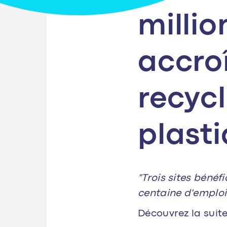
millio
accro
recyc
plast
"Trois sites bénéf
centaine d'emplois
Découvrez la suite 