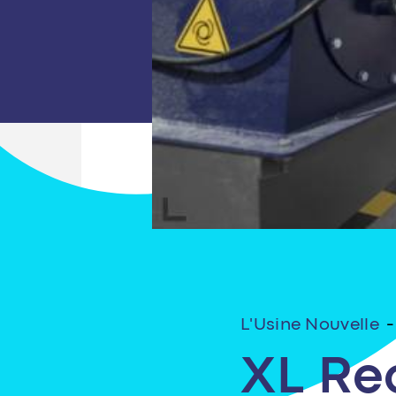
L'Usine Nouvelle
-
XL Re